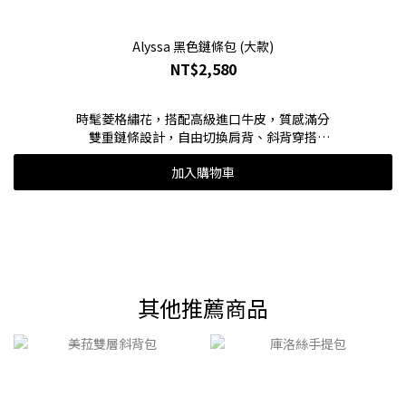
Alyssa 黑色鏈條包 (大款)
NT$2,580
時髦菱格繡花，搭配高級進口牛皮，質感滿分
雙重鏈條設計，自由切換肩背、斜背穿搭
加入購物車
#下單附贈鏈條調節扣，可調節鏈條長度
其他推薦商品