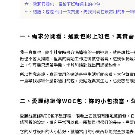
六、雪莉貝殼包：留給下班和週末的小包
七、結語：包包不用一次買滿，先找到現在最常用的那一顆
一、需求分開看：通勤包跟上班包，其實需
我一直覺得，剛出社會時最容易掉進的一個迷思，就是想找一
飯也不會太拘謹。但真的開始工作之後就會發現，這幾個情境
上，你可能只想帶手機、卡片和鑰匙就出門逛街約會。
所以對我來說，真正實用的選法是把生活拆開來看。大包負責
一直尋找那顆什麼都通用的包，更貼近真實生活，也更容易讓
二、愛麗絲鏈條WOC包：妳的小包擔當，
愛麗絲鏈條WOC包不是那種一眼看上去就很有距離感的包，
條可拆的設定，讓它平常可以像一顆整理得很好的長夾，需要
它的尺寸設計的大小恰好，就連常用的小東西都能完全放進去