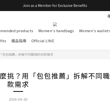
Join as a Member for Exclusive Benefits
Join as a Member for Exclusive Benefits
Official LINE @stevanie. Click to join!
全館滿$899免運 
mended products
Women's handbags
Women's wallet
Join as a Member for Exclusive Benefits
its
選品指南
Official LINE
「包包推薦」拆解不同職場的包款需求
麼挑？用「包包推薦」拆解不同
款需求
2026-04-30