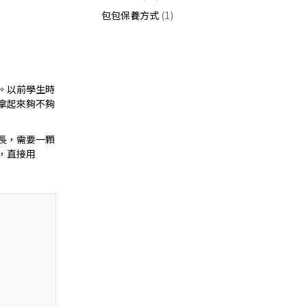
包包保養方式
(1)
。以前學生時
拿起來夠不夠
長，需要一顆
，直接用