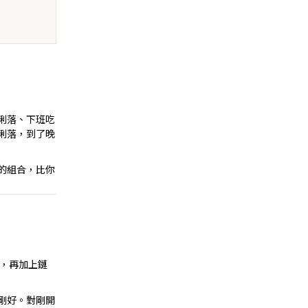
俐落、下班吃
俐落，到了晚
的組合，比你
，再加上鏈
剛好。對剛開