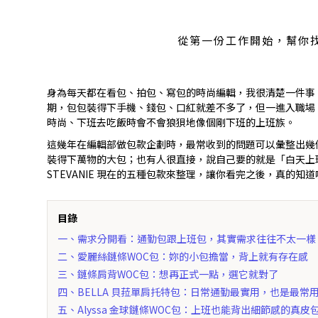
從第一份工作開始，幫你
身為每天都在看包、拍包、寫包的時尚編輯，我很清楚一件事
期，包包裝得下手機、錢包、口紅就差不多了，但一進入職場
時尚、下班去吃飯時會不會狼狽地像個剛下班的上班族。
這幾年在編輯部做包款企劃時，最常收到的問題可以彙整出幾
裝得下萬物的大包；也有人很直接，說自己要的就是「白天上
STEVANIE 現在的五種包款來整理，讓你看完之後，真的知
目錄
一、需求分開看：通勤包跟上班包，其實需求往往不太一樣
二、愛麗絲鏈條WOC包：妳的小包擔當，背上就有存在感
三、鏈條肩背WOC包：想再正式一點，選它就對了
四、BELLA 貝菈單肩托特包：日常通勤最實用，也是最常
五、Alyssa 金球鏈條WOC包：上班也能背出細節感的真皮