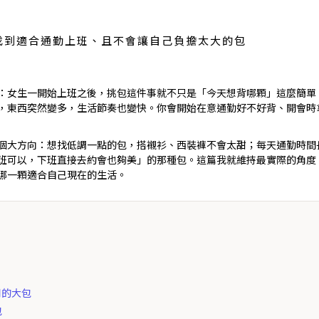
找到適合通勤上班、且不會讓自己負擔太大的包
：女生一開始上班之後，挑包這件事就不只是「今天想背哪顆」這麼簡單
，東西突然變多，生活節奏也變快。你會開始在意通勤好不好背、開會時
個大方向：想找低調一點的包，搭襯衫、西裝褲不會太甜；每天通勤時間
班可以，下班直接去約會也夠美」的那種包。這篇我就維持最實際的角度
道哪一顆適合自己現在的生活。
用的大包
包