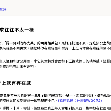
就好
求往往不太一樣
顆「從早背到晚都完美」的萬用絕美包。最好搭捷運不累、走進辦公室夠
本來就是不同需求。通勤時你在意容量和耐背，上班時你會在意線條俐不
白天通勤和辦公用品，小包負責特殊會面和下班後或假日的精緻感。這樣
整體穿搭看起來有餘裕。
背上就有存在感
它更像是你每天真的會一直用到的精緻穿搭小幫手。柔軟的包身、菱格細節
的時候又能立刻變成一顆完整的小包。
(延伸話題：什麼是WOC包?)
。手機、卡片、零錢、鑰匙這些真正每天會用到的東西，集中放在裡面剛