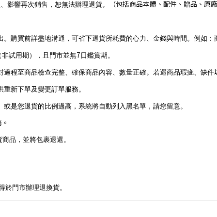
（包括商品本體、配件、贈品、原
損、影響再次銷售，恕無法辦理退貨。
出。購買前詳盡地溝通，可省下退貨所耗費的心力、金錢與時間。例如：
7
（非試用期），且門市並無
日鑑賞期。
封過程至商品檢查完整、確
保商品內容、數量正確。若遇商品瑕疵、缺件
供重新下單及變更訂單服務。
、或是
您退貨的比例過高，系統將自動列入黑名單，
請您留意。
務。
貨商品，並將包裹退還。
得於門市辦理退換貨。