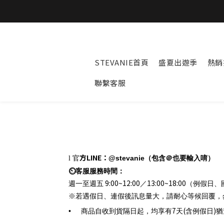
STEVANIE首頁
盛夏出遊季
熱銷
聯繫客服
方
LINE
：
官
@stevanie
（包含＠也要輸入唷）
l
⏲
客服服務時間：
9:00~12:00
13:00~18:00
週一至週五
／
（例假日、
※若遇假日、連假後訊息量大，請耐心等候回覆，
7
(
)
•
商品自收到貨隔日起，均享有
天
含例假日
猶