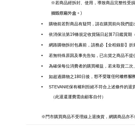
※若商品經拆封、使用，導致商品完整性受
損毀原廠外盒。）
•
購物前若對商品有疑問，請在購買前向我們提
19
7
•
依消保法第
條規定收貨隔日起算
日鑑賞期
•
網路購物拆封包裹前，請務必【全程錄影】折
•
若無特殊原因及事先告知，已出貨之商品不提
•
為確保每位消費者的購買權益，
若未取貨二次
180
恕不受理任何維修服
•
如超過購物之
日後，
•
STEVANIE
保有權利拒絕不符合上述條件的退
（此退還運費需由顧客自付）
※門市購買商品不受理線上退換貨，網購商品亦不