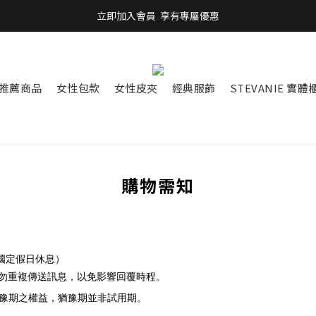
立即加入會員  享有專屬優惠
立即加入會員  享有專屬優惠
訂單、商品問題請洽官方LINE【@stevanie】
全館滿$899免運 
推薦商品
女性包款
女性皮夾
經典服飾
STEVANIE 實體
立即加入會員  享有專屬優惠
購物需知
國定假日休息）
勿重複傳送訊息，以免影響回覆時程。
豫期之權益，猶豫期並非試用期。