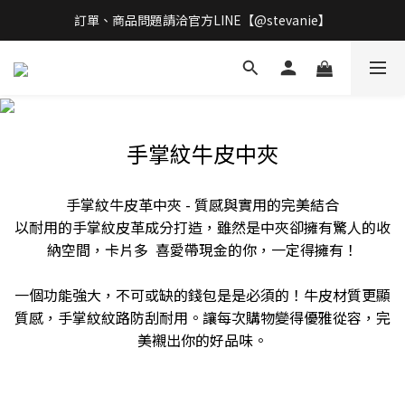
訂單、商品問題請洽官方LINE【@stevanie】
立即加入會員  享有專屬優惠
全館滿$899免運 
立即加入會員  享有專屬優惠
手掌紋牛皮中夾
手掌紋牛皮革中夾 - 質感與實用的完美結合
以耐用的手掌紋皮革成分打造，雖然是中夾卻擁有驚人的收
納空間，卡片多 喜愛帶現金的你，一定得擁有！
一個功能強大，不可或缺的錢包是是必須的！牛皮材質更顯
質感，手掌紋紋路防刮耐用。讓每次購物變得優雅從容，完
美襯出你的好品味。